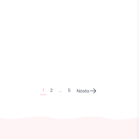
Sidonumrering
1
2
…
5
Nästa
för
inlägg