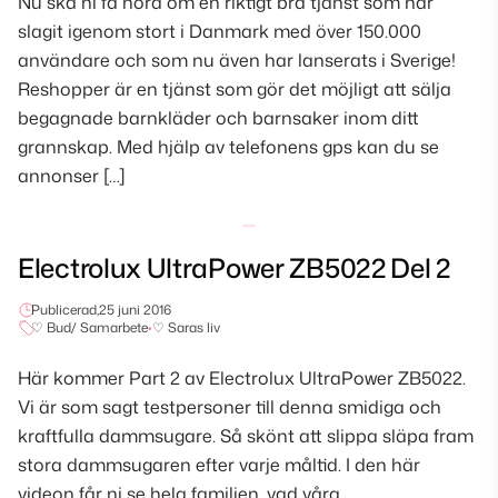
Nu ska ni få höra om en riktigt bra tjänst som har
slagit igenom stort i Danmark med över 150.000
användare och som nu även har lanserats i Sverige!
Reshopper är en tjänst som gör det möjligt att sälja
begagnade barnkläder och barnsaker inom ditt
grannskap. Med hjälp av telefonens gps kan du se
annonser […]
Electrolux UltraPower ZB5022 Del 2
Publicerad,
25 juni 2016
♡ Bud/ Samarbete
•
♡ Saras liv
Här kommer Part 2 av Electrolux UltraPower ZB5022.
Vi är som sagt testpersoner till denna smidiga och
kraftfulla dammsugare. Så skönt att slippa släpa fram
stora dammsugaren efter varje måltid. I den här
videon får ni se hela familjen, vad våra