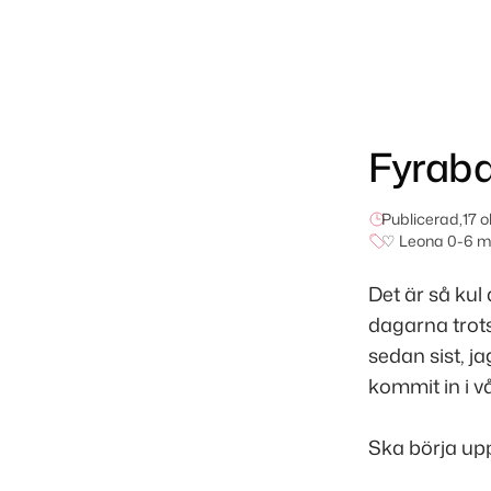
Fyra
Publicerad,
17 
♡ Leona 0-6 
Det är så kul
dagarna trots
sedan sist, 
kommit in i vå
Ska börja upp