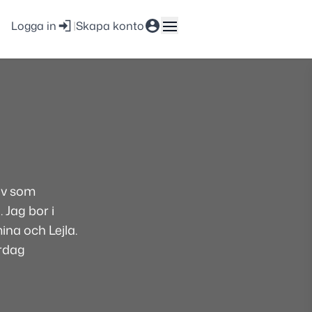
Logga in
|
Skapa konto
iv som
Jag bor i
na och Lejla.
rdag