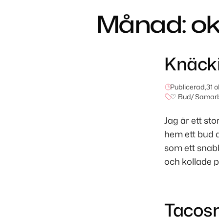
Månad:
ok
Knäcki
Publicerad,
31 
♡ Bud/ Samar
Jag är ett st
hem ett bud a
som ett snabbt
och kollade 
Tacos