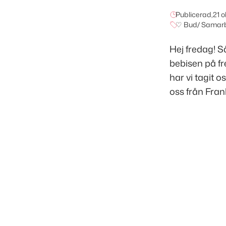
Publicerad,
21 
♡ Bud/ Samar
Hej fredag! 
bebisen på f
har vi tagit 
oss från Fran