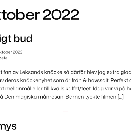
tober 2022
gt bud
oktober 2022
bete
ort fan av Leksands knäcke så därför blev jag extra glad
v deras knäckenyhet som är frön & havssalt. Perfekt att 
 mellanmål eller till kvälls kaffet/teet. Idag var vi på 
på Den magiska månresan. Barnen tyckte filmen […]
mys