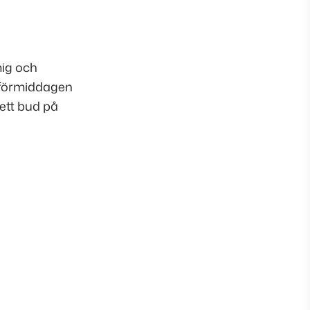
mig och
å förmiddagen
ett bud på