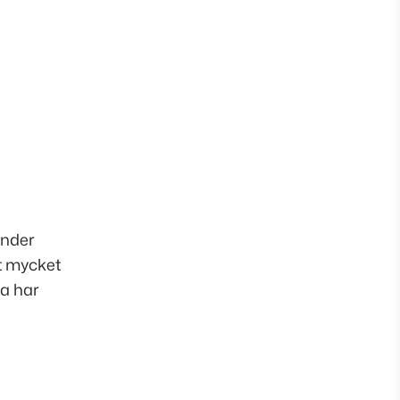
under
gt mycket
a har