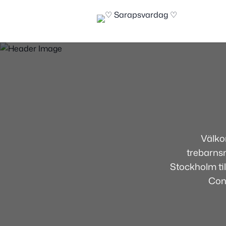
Välko
trebarns
Stockholm ti
Con