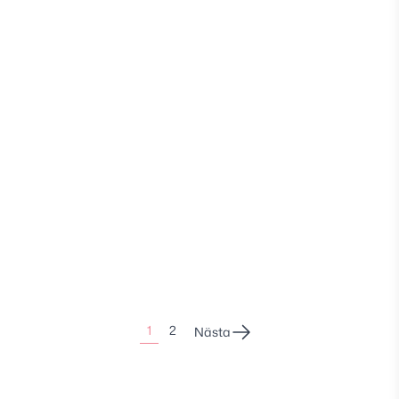
Sidonumrering
1
2
Nästa
för
inlägg