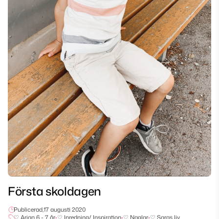
Första skoldagen
Publicerad,
17 augusti 2020
♡ Arian 6 - 7 år
•
♡ Inredning/ Inspiration
•
♡ Naglar
•
♡ Saras liv