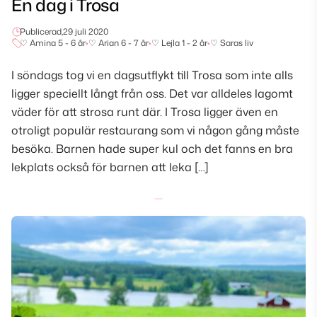
En dag i Trosa
Publicerad,
29 juli 2020
♡ Amina 5 - 6 år
•
♡ Arian 6 - 7 år
•
♡ Lejla 1 - 2 år
•
♡ Saras liv
I söndags tog vi en dagsutflykt till Trosa som inte alls
ligger speciellt långt från oss. Det var alldeles lagomt
väder för att strosa runt där. I Trosa ligger även en
otroligt populär restaurang som vi någon gång måste
besöka. Barnen hade super kul och det fanns en bra
lekplats också för barnen att leka […]