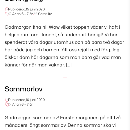
Publicerad,
15 juni 2020
♡ Arian 6 - 7 år
•
♡ Saras liv
Godmorgon fina ni! Wow vilket toppen väder vi haft i
helgen runt om i landet, så underbart härligt! Vi har
spenderat våra dagar utomhus och på bara två dagar
har både jag och barnen fått oss rejält med färg. Jag
älskar dom här dagarna som man bara gör vad man
känner för när man vaknar. […]
Sommarlov
Publicerad,
10 juni 2020
♡ Arian 6 - 7 år
Godmorgon sommarlov! Första morgonen på ett två
månaders långt sommarlov. Denna sommar ska vi