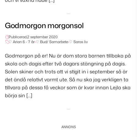
och vi vuxna hade […]
Godmorgon morgonsol
Publicerad,
2 september 2020
♡ Arian 6 - 7 år
•
♡ Bud/ Samarbete
•
♡ Saras liv
Godmorgon på er! Nu är dom stora barnen tillbaka på
skola och dagis efter två dagars stängning på dagis.
Solen skiner och trots att vi stigit in i september så är
det ändå relativt varmt ute. Så nu ska jag verkligen ta
tillvara på dessa få veckor som är kvar innan Lejla ska
börja sin […]