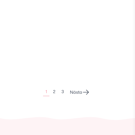
Sidonumrering
1
2
3
Nästa
för
inlägg